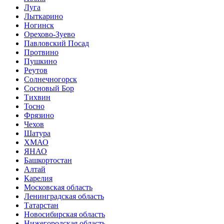
Луга
Лыткарино
Ногинск
Орехово-Зуево
Павловский Посад
Протвино
Пушкино
Реутов
Солнечногорск
Сосновый Бор
Тихвин
Тосно
Фрязино
Чехов
Шатура
ХМАО
ЯНАО
Башкортостан
Алтай
Карелия
Московская область
Ленинградская область
Татарстан
Новосибирская область
Нижегородская область