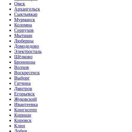
Омск
Архангельск
Сыктывкар
Мурманск
Коломна
Серпухов
Мытищи
Люберцы
Домодедово
Электросталь
Щёлково
Бронницы
Волхов
Воскресенск
Выборг
Гатчина
Дмитров
Егорьевск
Жуковский
Ивантеевка
Кингисепп
Кириши
Кировск
Клин
Лобня