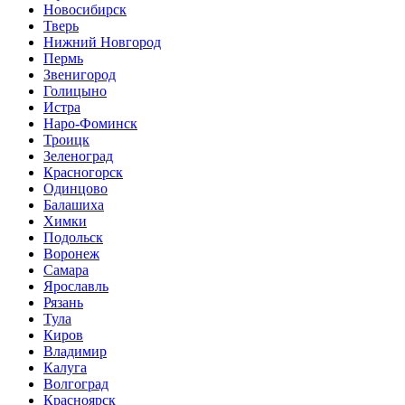
Новосибирск
Тверь
Нижний Новгород
Пермь
Звенигород
Голицыно
Истра
Наро-Фоминск
Троицк
Зеленоград
Красногорск
Одинцово
Балашиха
Химки
Подольск
Воронеж
Самара
Ярославль
Рязань
Тула
Киров
Владимир
Калуга
Волгоград
Красноярск